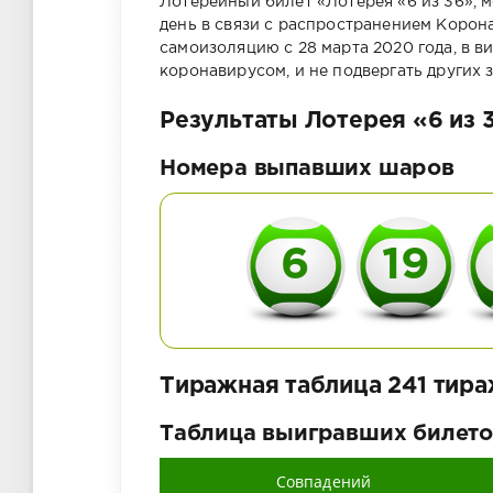
Лотерейный билет «Лотерея «6 из 36»,
день в связи с распространением Коро
самоизоляцию с 28 марта 2020 года, в в
коронавирусом, и не подвергать других
Результаты Лотерея «6 из 3
Номера выпавших шаров
6
19
Тиражная таблица 241 тира
Таблица выигравших билето
Совпадений