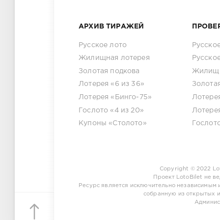
АРХИВ ТИРАЖЕЙ
ПРОВЕ
Русское лото
Русское
Жилищная лотерея
Русское
Золотая подкова
Жилищн
Лотерея «6 из 36»
Золота
Лотерея «Бинго-75»
Лотерея
Гослото «4 из 20»
Лотере
Купоны «Столото»
Гослото
Copyright © 2022
Lo
Проект
LotoBilet
не ве
Ресурс является исключительно независимым
собранную из открытых и
Админист