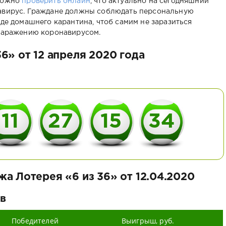
 можно
проверить онлайн
, что актуально на сегодняшний
навирус. Граждане должны соблюдать персональную
иде домашнего карантина, чтоб самим не заразиться
 заражению коронавирусом.
6» от 12 апреля 2020 года
11
27
15
34
жа Лотерея «6 из 36» от 12.04.2020
в
Победителей
Выигрыш, руб.