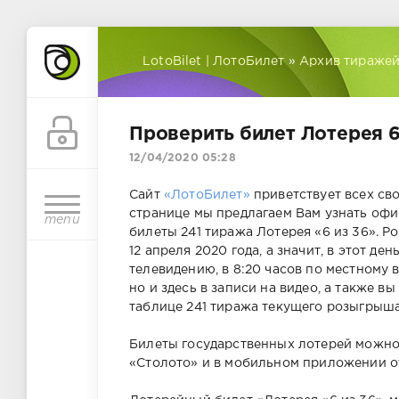
LotoBilet | ЛотоБилет
»
Архив тиражей
Проверить билет Лотерея 6
12/04/2020 05:28
Сайт
«ЛотоБилет»
приветствует всех сво
странице мы предлагаем Вам узнать офи
menu
билеты 241 тиража Лотерея «6 из 36». 
12 апреля 2020 года, а значит, в этот д
телевидению, в 8:20 часов по местному 
но и здесь в записи на видео, а также 
таблице 241 тиража текущего розыгрыша л
Билеты государственных лотерей можн
«Столото» и в мобильном приложении о