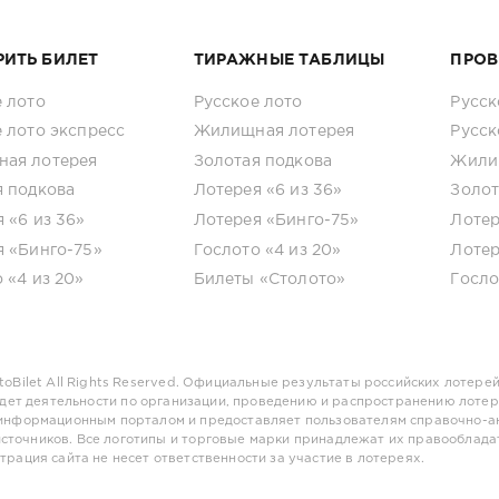
РИТЬ БИЛЕТ
ТИРАЖНЫЕ ТАБЛИЦЫ
ПРОВ
 лото
Русское лото
Русск
 лото экспресс
Жилищная лотерея
Русск
ая лотерея
Золотая подкова
Жили
я подкова
Лотерея «6 из 36»
Золот
 «6 из 36»
Лотерея «Бинго-75»
Лотер
я «Бинго-75»
Гослото «4 из 20»
Лотер
 «4 из 20»
Билеты «Столото»
Госло
toBilet
All Rights Reserved. Официальные результаты российских лотерей
дет деятельности по организации, проведению и распространению лотер
 информационным порталом и предоставляет пользователям справочно-
сточников. Все логотипы и торговые марки принадлежат их правооблада
рация сайта не несет ответственности за участие в лотереях.