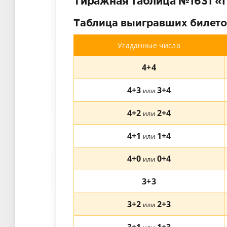
Тиражная таблица №1631 «Го
Таблица выигравших билето
Угаданные числа
4+4
4+3
3+4
или
4+2
2+4
или
4+1
1+4
или
4+0
0+4
или
3+3
3+2
2+3
или