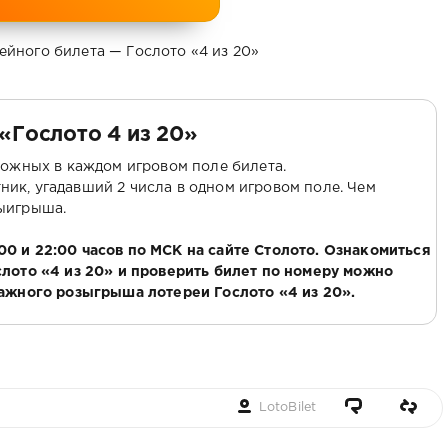
ейного билета — Гослото «4 из 20»
«Гослото 4 из 20»
можных в каждом игровом поле билета.
ик, угадавший 2 числа в одном игровом поле. Чем
ыигрыша.
0 и 22:00 часов по МСК на сайте Столото. Ознакомиться
слото «4 из 20» и проверить билет по номеру можно
ражного розыгрыша лотереи Гослото «4 из 20».
LotoBilet