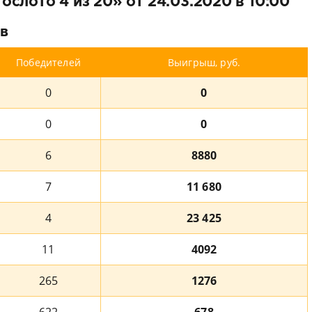
слото 4 из 20» от 24.03.2020 в 10:00
в
Победителей
Выигрыш, руб.
0
0
0
0
6
8880
7
11 680
4
23 425
11
4092
265
1276