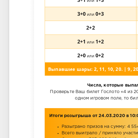
3+1
1+3
или
3+0
0+3
или
2+2
2+1
1+2
или
2+0
0+2
или
Выпавшие шары: 2, 11, 10, 20. | 9, 20,
Числа, которые выпал
Проверьте Ваш билет Гослото «4 из 20»
одном игровом поле, то бил
Итоги розыгрыша от 24.03.2020 в 10:
Разыграно призов на сумму: 4 55
Всего выиграло / приняло участие