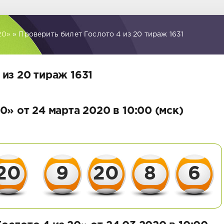
20»
» Проверить билет Гослото 4 из 20 тираж 1631
из 20 тираж 1631
0» от 24 марта 2020 в 10:00 (мск)
20
9
20
8
6