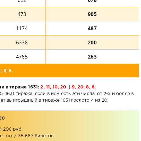
622
678
473
905
1174
487
6338
200
4765
263
 8, 6.
и в тираже 1631:
2, 11, 10, 20.
|
9, 20, 8, 6.
 1631 тиража, если в нём есть эти числа, от 2-х и более в
ет выигрышный в тираже 1631 гослото 4 из 20.
00
4 206 руб.
: xxx / 35 667 билетов.