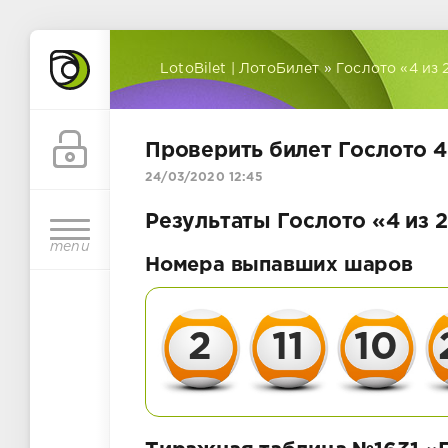
LotoBilet | ЛотоБилет
»
Гослото «4 из 
Проверить билет Гослото 4 
24/03/2020 12:45
Результаты Гослото «4 из 2
menu
Номера выпавших шаров
2
11
10