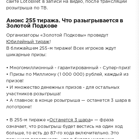
сайте LotoBilet в записи на видео, после трансляции
розыгрыша по ТВ.
Анонс 255 тиража. Что разыгрывается в
Золотой Подкове
Организаторы «Золотой Подковы» проведут
Юбилейный тираж
!
В ближайшем 255-м тираже! Всех игроков ждут
шикарные призы:
• Многомиллионный - гарантированный - Супер-приз!
• Призы по Миллиону (1 000 000) рублей, каждый из
призов!
• И множество денежных призов - для остальных
участников розыгрыша!
• А главное: в конце розыгрыша — останется 3 шара в
лототроне!
• В 255-м тираже «
Останется 3 шара
» — фраза
означает, что розыгрыш будет вестись на один ход
больше, то есть до 87-го хода включительно. Это