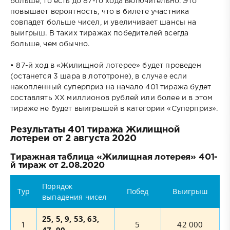
больше, то есть до 87-го хода включительно. Это
повышает вероятность, что в билете участника
совпадет больше чисел, и увеличивает шансы на
выигрыш. В таких тиражах победителей всегда
больше, чем обычно.
• 87-й ход в «Жилищной лотерее» будет проведен
(останется 3 шара в лототроне), в случае если
накопленный суперприз на начало 401 тиража будет
составлять XX миллионов рублей или более и в этом
тираже не будет выигрышей в категории «Суперприз».
Результаты 401 тиража Жилищной
лотереи от 2 августа 2020
Тиражная таблица «Жилищная лотерея» 401-
й тираж от 2.08.2020
Порядок
Тур
Побед
Выигрыш
выпадения чисел
25, 5, 9, 53, 63,
1
5
42 000
47, 90