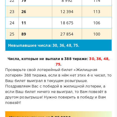
22
79
8 992
114
23
26
12 394
113
24
11
18 675
106
25
89
27 854
100
Невыпавшие числа: 30, 36, 48, 75.
Числа, которые не выпали в 388 тираже:
30, 36, 48,
75
.
Проверьте свой лотерейный билет «Жилищная
лотерея» 388 тиража, если в нём нет этих 4-х чисел, то
Ваш билет выиграл в текущем розыгрыше.
Поздравляем Вас с победой в жилищной лотереи, а
если Ваш билет ничего не выиграл, то Вам повезёт в
другом розыгрыше! Нужно поверить в победу и Вам
повезёт!