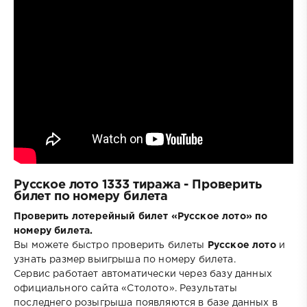
Русское лото 1333 тиража - Проверить
билет по номеру билета
Проверить лотерейный билет «Русское лото» по
номеру билета.
Вы можете быстро проверить билеты
Русское лото
и
узнать размер выигрыша по номеру билета.
Сервис работает автоматически через базу данных
официального сайта «Столото». Результаты
последнего розыгрыша появляются в базе данных в