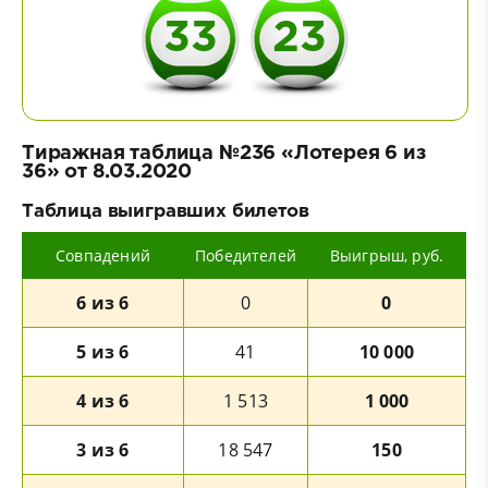
33
23
Тиражная таблица №236 «Лотерея 6 из
36» от 8.03.2020
Таблица выигравших билетов
Совпадений
Победителей
Выигрыш, руб.
6 из 6
0
0
5 из 6
41
10 000
4 из 6
1 513
1 000
3 из 6
18 547
150